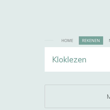
Ga
direct
naar
de
hoofdinhoud
HOME
REKENEN
Kloklezen
M